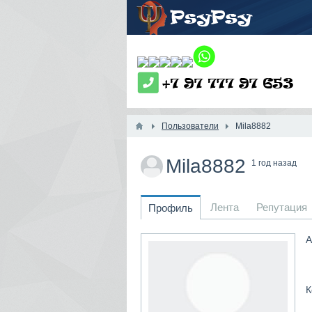
Пользователи
Mila8882
Mila8882
1 год назад
Лента
Репутация
Профиль
А
К