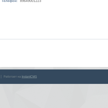
Телефон:
89649001223
Работает на
InstantCMS